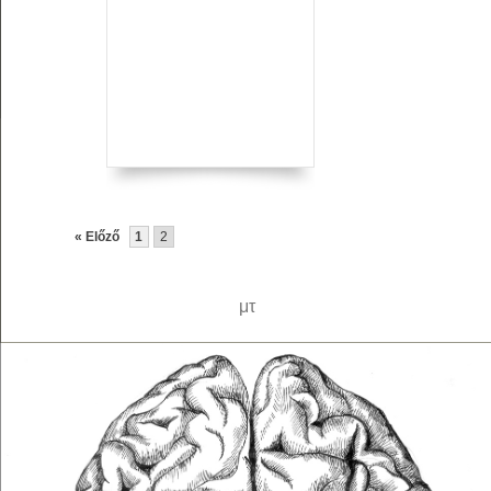
« Előző
1
2
μτ