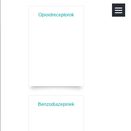
Opioidreceptorok
Benzodiazepinek