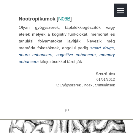
Nootropikumok
[
N06B
]
Olyan gyógyszerek, táplálékkiegészítők vagy
ételek melyek a kognitív funkciókat, memóriát és
tanulási folyamatokat javítják. Nevezik még
memória fokozóknak, angolul pedig
smart drugs
,
neuro enhancers
,
cognitive enhancers
,
memory
enhancers
kifejezésekkel társítják.
Szerző:
dvo
01/01/2012
K:
Gyógyszerek
,
Index
,
Stimulánsok
μτ